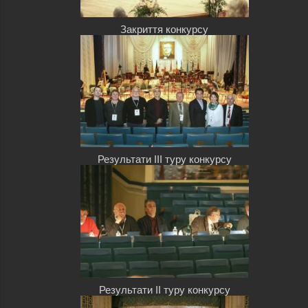
Закриття конкурсу
Результати III туру конкурсу
Результати II туру конкурсу