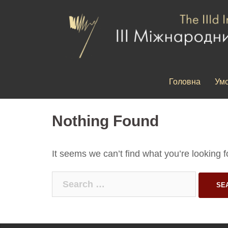
Skip
to
content
Конкурс
Головна
Ум
диригентів
імені
Nothing Found
Стефана
Турчака
It seems we can’t find what you’re looking 
Search
for: