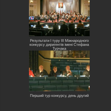
Результати I туру III Міжнародного
конкурсу диригентів імені Стефана
Турчака
Перший тур конкурсу, день другий