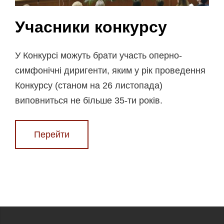
Учасники конкурсу
У Конкурсi можуть брати участь оперно-
симфонiчнi диригенти, яким у рiк проведення
Конкурсу (станом на 26 листопада)
виповниться не бiльше 35-ти рокiв.
Перейти