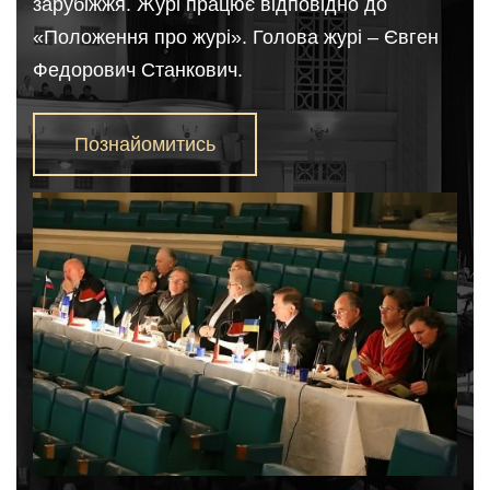
зарубiжжя. Журi працює вiдповiдно до
«Положення про журi». Голова журі – Євген
Федорович Станкович.
Познайомитись